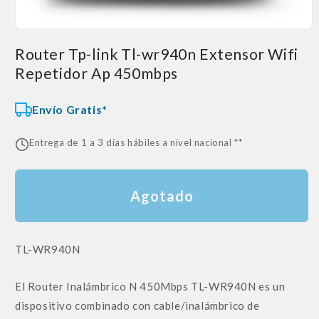
Abrir
elemento
Router Tp-link Tl-wr940n Extensor Wifi
multimedia
1
Repetidor Ap 450mbps
en
una
ventana
modal
Envío Gratis*
Entrega de 1 a 3 días hábiles a nivel nacional **
Agotado
SKU:
TL-WR940N
El Router Inalámbrico N 450Mbps TL-WR940N es un
dispositivo combinado con cable/inalámbrico de