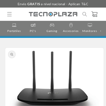
Ir
Envío
GRATIS
a nivel nacional - Aplican T&C
directamente
al contenido
Carrito
Portátiles
PC's
Gaming
Accesorios
Monitores
Cor
Ir
directamente
a la
información
del producto