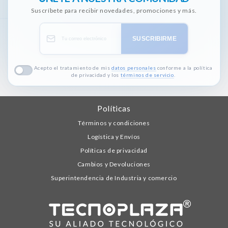
Suscríbete para recibir novedades, promociones y más.
SUSCRIBIRME
Acepto el tratamiento de mis
datos personales
conforme a la política
de privacidad y los
términos de servicio
.
Políticas
Términos y condiciones
Logística y Envíos
Políticas de privacidad
Cambios y Devoluciones
Superintendencia de Industria y comercio