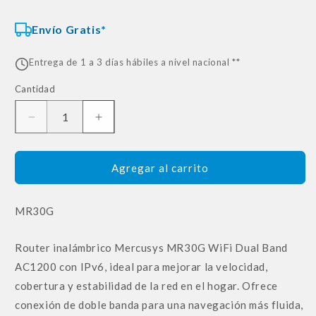
Envío Gratis*
Entrega de 1 a 3 días hábiles a nivel nacional **
Cantidad
Reducir
Aumentar
cantidad
cantidad
para
para
Router
Router
Agregar al carrito
Inalámbrico
Inalámbrico
Mercusys
Mercusys
SKU:
MR30G
Mr30g
Mr30g
Wifi
Wifi
Dualband
Dualband
Router inalámbrico Mercusys MR30G WiFi Dual Band
Ac1200
Ac1200
AC1200 con IPv6, ideal para mejorar la velocidad,
Ipv6
Ipv6
cobertura y estabilidad de la red en el hogar. Ofrece
conexión de doble banda para una navegación más fluida,