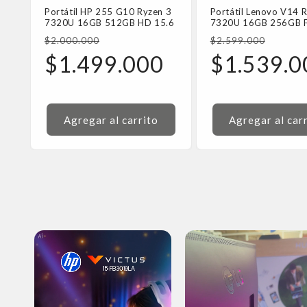
Portátil HP 255 G10 Ryzen 3
Portátil Lenovo V14 
7320U 16GB 512GB HD 15.6
7320U 16GB 256GB 
Precio
Precio
$2.000.000
$2.599.000
habitual
Precio
habitual
Precio
$1.499.000
$1.539.0
de
de
oferta
oferta
Agregar al carrito
Agregar al car