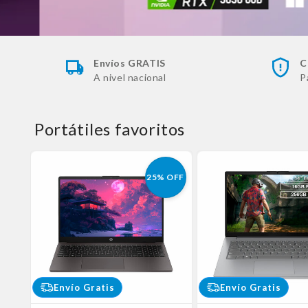
Envíos GRATIS
C
A nivel nacional
P
Portátiles favoritos
25% OFF
Envío Gratis
Envío Gratis