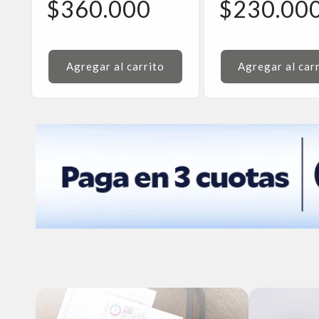
habitual
Precio
habitual
Precio
$360.000
$230.00
de
de
oferta
oferta
Agregar al carrito
Agregar al car