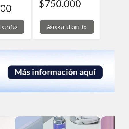
habitual
Precio
$750.000
000
de
oferta
 carrito
Agregar al carrito