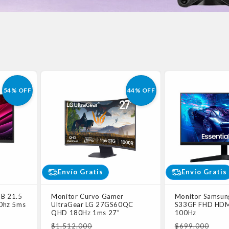
54% OFF
44% OFF
Envío Gratis
Envío Gratis
B 21.5
Monitor Curvo Gamer
Monitor Samsung
0hz 5ms
UltraGear LG 27GS60QC
S33GF FHD HD
QHD 180Hz 1ms 27”
100Hz
Precio
Precio
$1.512.000
$699.000