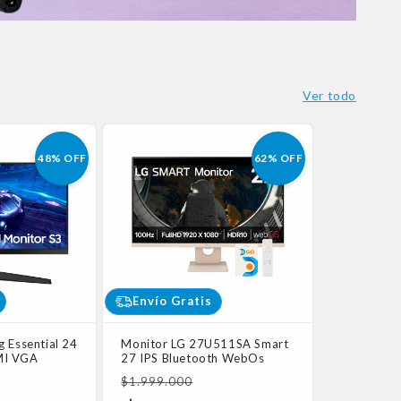
Ver todo
48% OFF
62% OFF
Envío Gratis
 Essential 24
Monitor LG 27U511SA Smart
MI VGA
27 IPS Bluetooth WebOs
Precio
$1.999.000