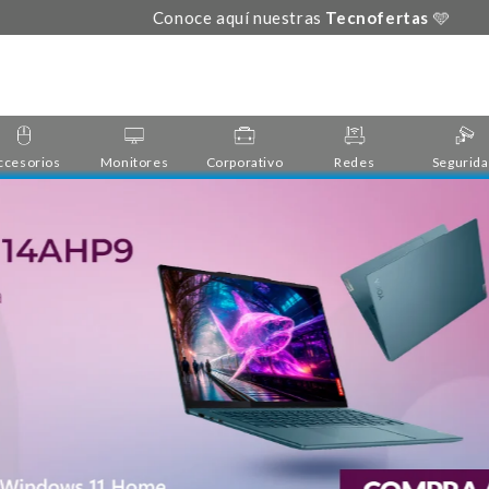
🔒 Compra
segura
| Productos 100%
originales
.
ccesorios
Monitores
Corporativo
Redes
Segurid