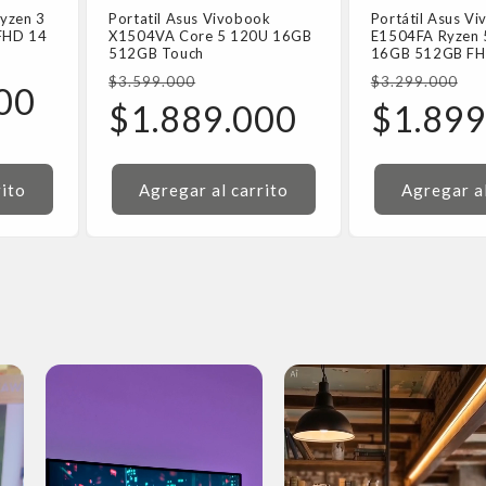
Ryzen 3
Portatil Asus Vivobook
Portátil Asus V
FHD 14
X1504VA Core 5 120U 16GB
E1504FA Ryzen
512GB Touch
16GB 512GB F
Precio
Precio
$3.599.000
$3.299.000
00
habitual
Precio
habitual
Precio
$1.889.000
$1.899
de
de
oferta
oferta
rito
Agregar al carrito
Agregar al