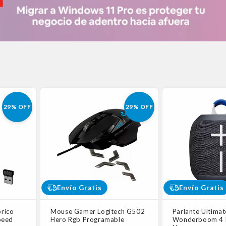
29% OFF
29% OFF
Envío Gratis
Envío Gratis
rico
Mouse Gamer Logitech G502
Parlante Ultimat
peed
Hero Rgb Programable
Wonderboom 4 