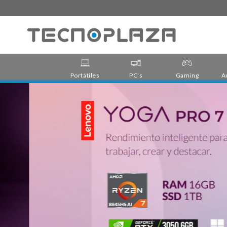
Ir
directamente
al contenido
Portátiles
PC's
Gaming
A