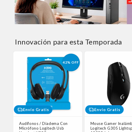
Innovación para esta Temporada
42% OFF
Envío Gratis
Envío Gratis
Audífonos / Diadema Con
Mouse Gamer Inalámb
Micrófono Logitech Usb
Logitech G305 Lights