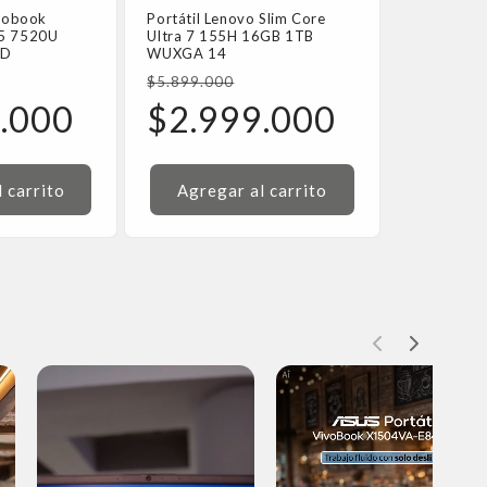
ivobook
Portátil Lenovo Slim Core
 5 7520U
Ultra 7 155H 16GB 1TB
HD
WUXGA 14
Precio
$5.899.000
habitual
Precio
.000
$2.999.000
de
oferta
 carrito
Agregar al carrito