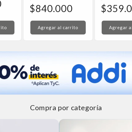
0
habitual
Precio
habitual
Precio
$840.000
$359.
de
de
oferta
oferta
rito
Agregar al carrito
Agregar al
Compra por categoría