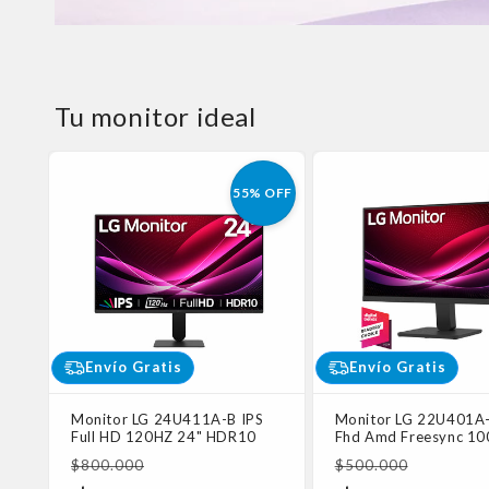
Tu monitor ideal
55% OFF
Envío Gratis
Envío Gratis
Monitor LG 24U411A-B IPS
Monitor LG 22U401A-
Full HD 120HZ 24" HDR10
Fhd Amd Freesync 10
Precio
Precio
$800.000
$500.000