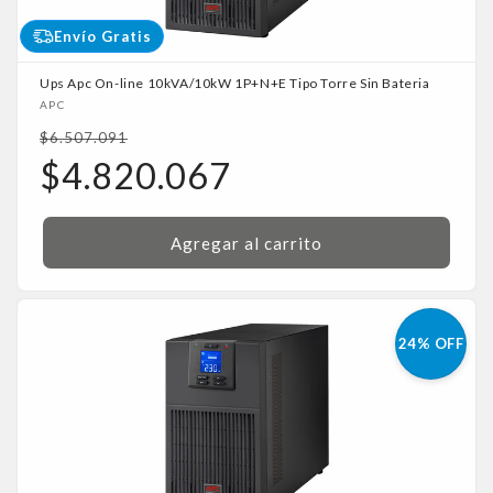
Envío Gratis
Ups Apc On-line 10kVA/10kW 1P+N+E Tipo Torre Sin Bateria
Proveedor:
APC
Precio
$6.507.091
habitual
Precio
$4.820.067
de
oferta
Agregar al carrito
24% OFF