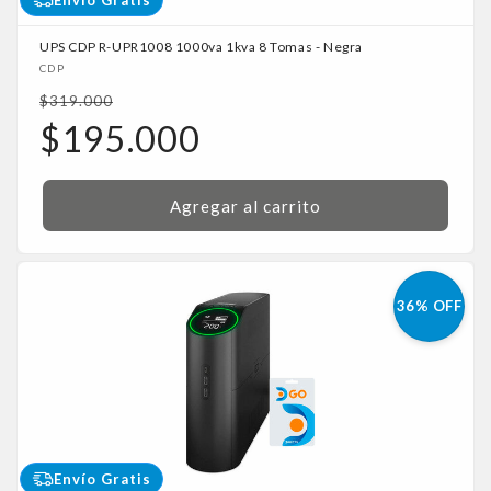
UPS CDP R-UPR1008 1000va 1kva 8 Tomas - Negra
Proveedor:
CDP
Precio
$319.000
habitual
Precio
$195.000
de
oferta
Agregar al carrito
36% OFF
Envío Gratis