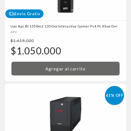
Envío Gratis
Ups Apc Br1350m2 1350va Interactiva Gamer Ps4 Pc Xbox Dvr
Proveedor:
APC
Precio
$1.619.000
habitual
Precio
$1.050.000
de
oferta
Agregar al carrito
61% OFF