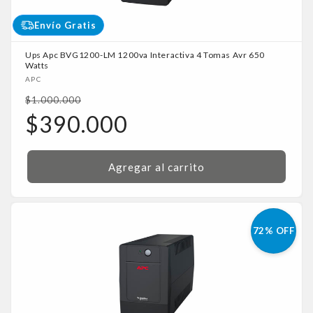
Envío Gratis
Ups Apc BVG1200-LM 1200va Interactiva 4 Tomas Avr 650
Watts
Proveedor:
APC
Precio
$1.000.000
habitual
Precio
$390.000
de
oferta
Agregar al carrito
72% OFF