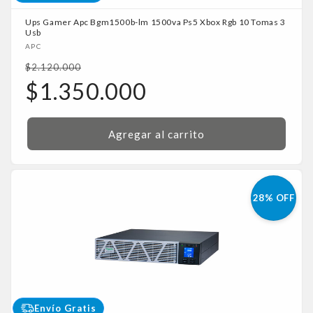
Ups Gamer Apc Bgm1500b-lm 1500va Ps5 Xbox Rgb 10 Tomas 3
Usb
Proveedor:
APC
Precio
$2.120.000
habitual
Precio
$1.350.000
de
oferta
Agregar al carrito
28% OFF
Envío Gratis