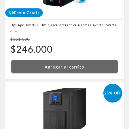
Envío Gratis
Ups Apc Bvx700lu-lm 700va Interactiva 4 Tomas Avr 350 Watts
Proveedor:
APC
Precio
$351.000
habitual
Precio
$246.000
de
oferta
Agregar al carrito
25% OFF