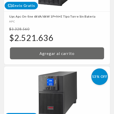
Envío Gratis
Ups Apc On-line 6kVA/6kW 1P+N+E Tipo Torre Sin Bateria
Proveedor:
APC
Precio
$3.328.560
habitual
Precio
$2.521.636
de
oferta
Agregar al carrito
53% OFF