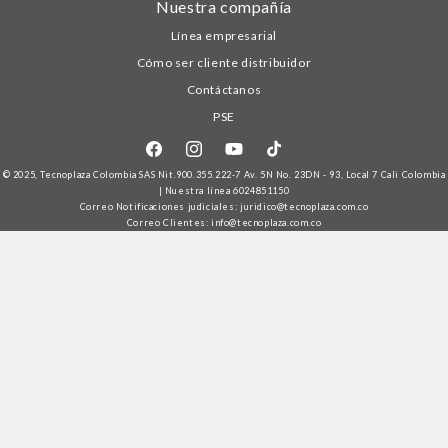
Nuestra compañía
Línea empresarial
Cómo ser cliente distribuidor
Contáctanos
PSE
Facebook
Instagram
YouTube
TikTok
© 2025,
Tecnoplaza Colombia
SAS Nit.900.355.222-7 Av. 5N No. 23DN - 93, Local 7 Cali Colombia
| Nuestra línea
6024851150
Correo Notificaciones judiciales: juridico@tecnoplaza.com.co
Correo Clientes: info@tecnoplaza.com.co