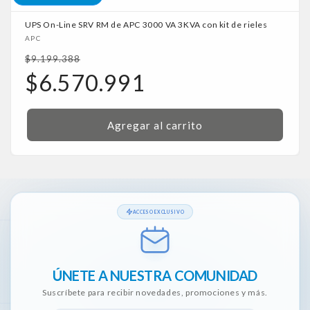
UPS On-Line SRV RM de APC 3000 VA 3KVA con kit de rieles
Proveedor:
APC
Precio
$9.199.388
habitual
Precio
$6.570.991
de
oferta
Agregar al carrito
ACCESO EXCLUSIVO
ÚNETE A NUESTRA COMUNIDAD
Suscríbete para recibir novedades, promociones y más.