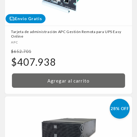
Envío Gratis
Tarjeta de administración APC Gestión Remota para UPS Easy
Online
Proveedor:
APC
Precio
$652.701
habitual
Precio
$407.938
de
oferta
Agregar al carrito
28% OFF