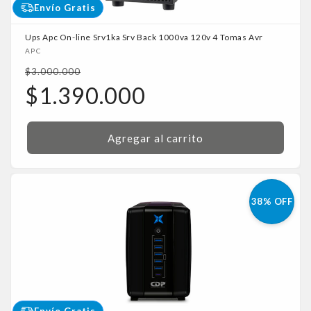
Envío Gratis
Ups Apc On-line Srv1ka Srv Back 1000va 120v 4 Tomas Avr
Proveedor:
APC
Precio
$3.000.000
habitual
Precio
$1.390.000
de
oferta
Agregar al carrito
38% OFF
Envío Gratis