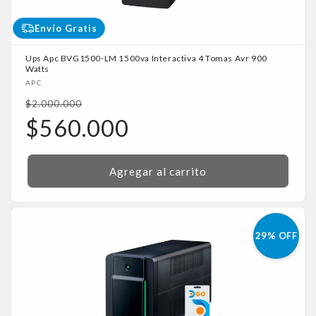
Envío Gratis
Ups Apc BVG1500-LM 1500va Interactiva 4 Tomas Avr 900
Watts
Proveedor:
APC
Precio
$2.000.000
habitual
Precio
$560.000
de
oferta
Agregar al carrito
29% OFF