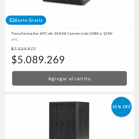
Envío Gratis
Transformador APC de 10 kVA Conversión 208V a 120V
Proveedor:
APC
Precio
$7.124.977
habitual
Precio
$5.089.269
de
oferta
Agregar al carrito
35% OFF