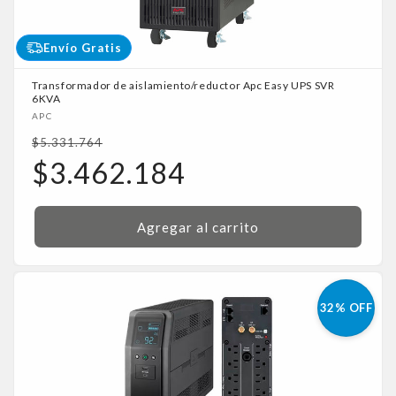
Envío Gratis
Transformador de aislamiento/reductor Apc Easy UPS SVR
6KVA
Proveedor:
APC
Precio
$5.331.764
habitual
Precio
$3.462.184
de
oferta
Agregar al carrito
32% OFF