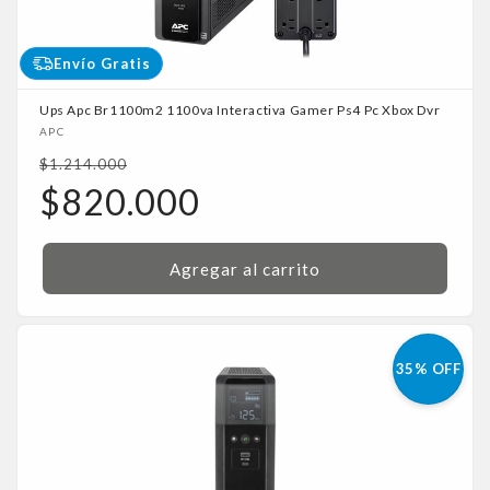
Envío Gratis
Ups Apc Br1100m2 1100va Interactiva Gamer Ps4 Pc Xbox Dvr
Proveedor:
APC
Precio
$1.214.000
habitual
Precio
$820.000
de
oferta
Agregar al carrito
35% OFF