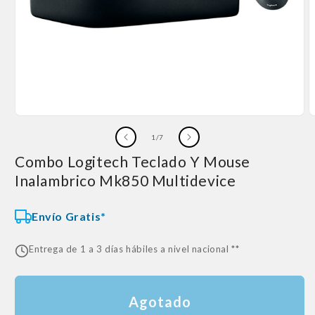
Abrir
A
elemento
e
de
1
/
7
multimedia
m
1
2
Combo Logitech Teclado Y Mouse
en
e
una
u
Inalambrico Mk850 Multidevice
ventana
v
modal
m
Envío Gratis*
Entrega de 1 a 3 días hábiles a nivel nacional **
Agotado