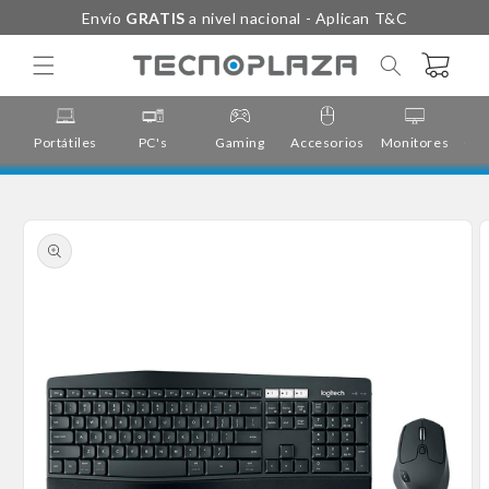
Ir
Envío
GRATIS
a nivel nacional - Aplican T&C
directamente
al contenido
Carrito
Portátiles
PC's
Gaming
Accesorios
Monitores
Cor
Ir
directamente
a la
información
del producto