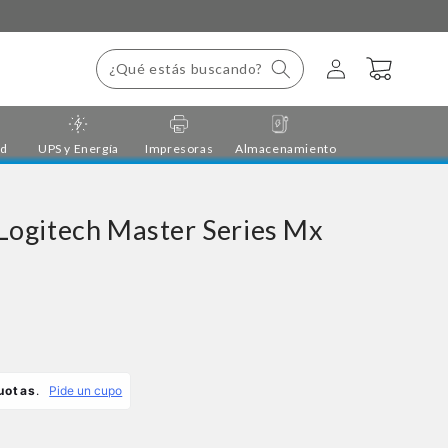
Iniciar
Carrito
¿Qué estás buscando?
sesión
ad
UPS y Energía
Impresoras
Almacenamiento
Logitech Master Series Mx