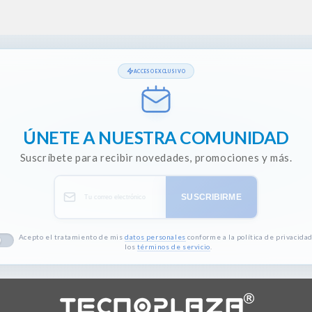
ACCESO EXCLUSIVO
ÚNETE A NUESTRA COMUNIDAD
Suscríbete para recibir novedades, promociones y más.
SUSCRIBIRME
Acepto el tratamiento de mis
datos personales
conforme a la política de privacidad
los
términos de servicio
.