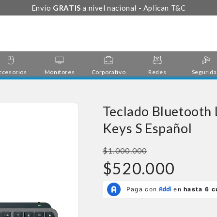
Envío
GRATIS
a nivel nacional - Aplican T&C
ccesorios
Monitores
Corporativo
Redes
Segurid
Teclado Bluetooth 
Keys S Español
Precio
$1.000.000
habitual
Precio
$520.000
de
oferta