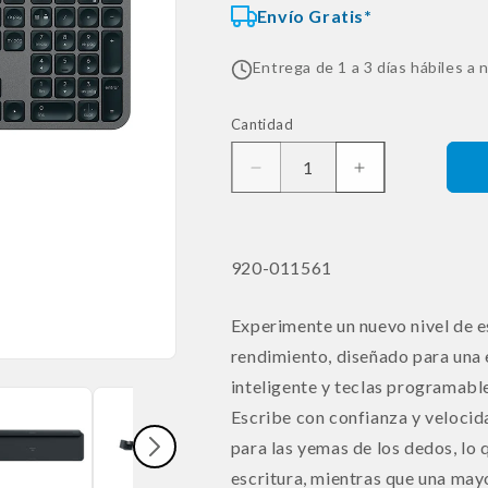
Envío Gratis*
Entrega de 1 a 3 días hábiles a n
Cantidad
Reducir
Aumentar
cantidad
cantidad
para
para
Teclado
Teclado
SKU:
920-011561
Bluetooth
Bluetooth
Logitech
Logitech
Master
Master
Experimente un nuevo nivel de e
Series
Series
rendimiento, diseñado para una 
Mx
Mx
Keys
Keys
inteligente y teclas programabl
S
S
Escribe con confianza y velocid
Español
Español
para las yemas de los dedos, lo 
escritura, mientras que una mayo