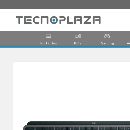
Ir
directamente
al contenido
Portátiles
PC's
Gaming
A
Ir
directamente
a la
información
del producto