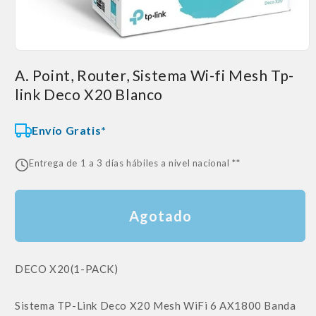
Abrir
elemento
A. Point, Router, Sistema Wi-fi Mesh Tp-
multimedia
1
link Deco X20 Blanco
en
una
ventana
modal
Envío Gratis*
Entrega de 1 a 3 días hábiles a nivel nacional **
Agotado
SKU:
DECO X20(1-PACK)
Sistema TP-Link Deco X20 Mesh WiFi 6 AX1800 Banda