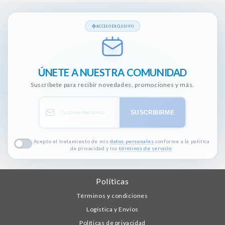
ACCESO EXCLUSIVO
ÚNETE A NUESTRA COMUNIDAD
Suscríbete para recibir novedades, promociones y más.
SUSCRIBIRME
Acepto el tratamiento de mis
datos personales
conforme a la política
de privacidad y los
términos de servicio
.
Políticas
Términos y condiciones
Logística y Envíos
Políticas de privacidad