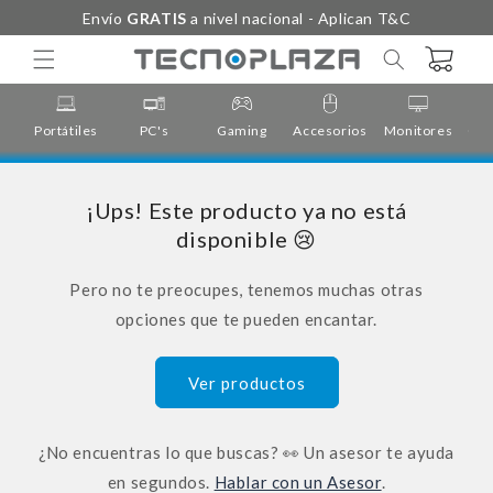
Ir
Envío
GRATIS
a nivel nacional - Aplican T&C
directamente
al contenido
Carrito
Portátiles
PC's
Gaming
Accesorios
Monitores
Cor
¡Ups! Este producto ya no está
disponible 😢
Pero no te preocupes, tenemos muchas otras
opciones que te pueden encantar.
Ver productos
¿No encuentras lo que buscas? 👀 Un asesor te ayuda
en segundos.
Hablar con un Asesor
.