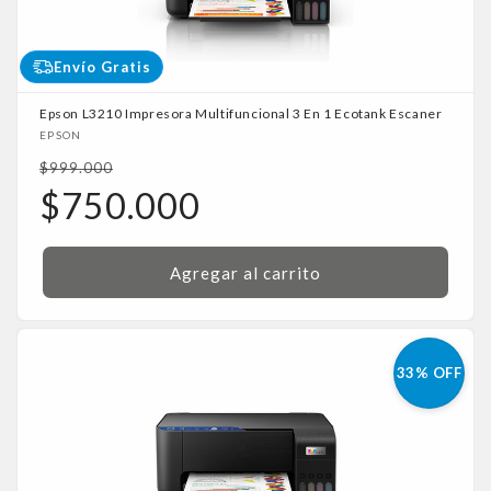
Envío Gratis
Epson L3210 Impresora Multifuncional 3 En 1 Ecotank Escaner
Proveedor:
EPSON
Precio
$999.000
habitual
Precio
$750.000
de
oferta
Agregar al carrito
33% OFF