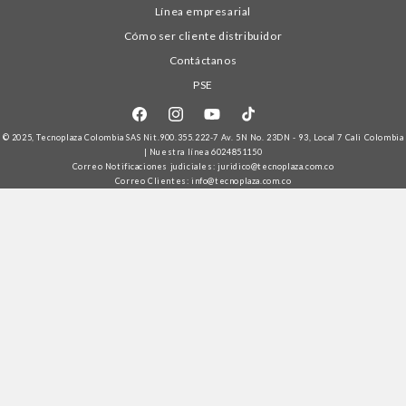
Línea empresarial
Cómo ser cliente distribuidor
Contáctanos
PSE
Facebook
Instagram
YouTube
TikTok
© 2025,
Tecnoplaza Colombia
SAS Nit.900.355.222-7 Av. 5N No. 23DN - 93, Local 7 Cali Colombia
| Nuestra línea
6024851150
Correo Notificaciones judiciales: juridico@tecnoplaza.com.co
Correo Clientes: info@tecnoplaza.com.co