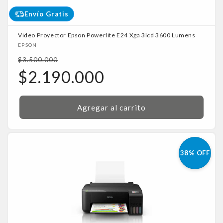
Envío Gratis
Video Proyector Epson Powerlite E24 Xga 3lcd 3600 Lumens
Proveedor:
EPSON
Precio
$3.500.000
habitual
Precio
$2.190.000
de
oferta
Agregar al carrito
38% OFF