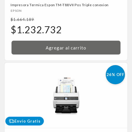
Impresora Termica Espon TM-T88VII Pos Triple conexion
Proveedor:
EPSON
Precio
$1.664.189
habitual
Precio
$1.232.732
de
oferta
Agregar al carrito
26% OFF
Envío Gratis