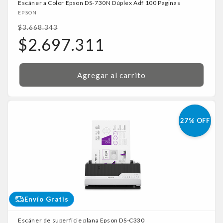
Escáner a Color Epson DS-730N Dúplex Adf 100 Paginas
Proveedor:
EPSON
Precio
$3.668.343
habitual
Precio
$2.697.311
de
oferta
Agregar al carrito
27% OFF
Envío Gratis
Escáner de superficie plana Epson DS-C330