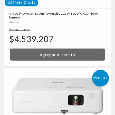
Envío Gratis
Video Proyector Epson PowerLite 119W 3LCD WXGA 4000
lumens
Proveedor:
EPSON
Precio
$6.808.811
habitual
Precio
$4.539.207
de
oferta
Agregar al carrito
29% OFF