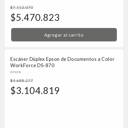
Precio
$7.112.070
habitual
Precio
$5.470.823
de
oferta
Agregar al carrito
Escáner Dúplex Epson de Documentos a Color
WorkForce DS-870
Proveedor:
EPSON
Precio
$4.688.277
habitual
Precio
$3.104.819
de
oferta