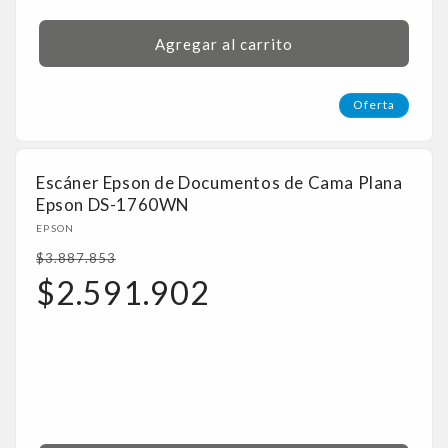
Agregar al carrito
Oferta
Escáner Epson de Documentos de Cama Plana
Epson DS-1760WN
Proveedor:
EPSON
Precio
$3.887.853
habitual
Precio
$2.591.902
de
oferta