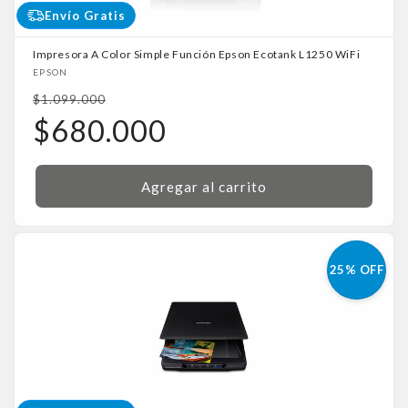
Envío Gratis
Impresora A Color Simple Función Epson Ecotank L1250 WiFi
Proveedor:
EPSON
Precio
$1.099.000
habitual
Precio
$680.000
de
oferta
Agregar al carrito
25% OFF