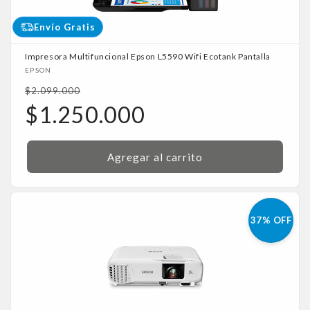
Envío Gratis
Impresora Multifuncional Epson L5590 Wifi Ecotank Pantalla
Proveedor:
EPSON
Precio
$2.099.000
habitual
Precio
$1.250.000
de
oferta
Agregar al carrito
37% OFF