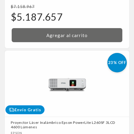
Precio
$7.158.967
habitual
Precio
$5.187.657
de
oferta
Agregar al carrito
23% OFF
Envío Gratis
Proyector Láser Inalámbrico Epson PowerLite L260SF 3LCD
4600 Lúmenes
Proveedor:
EPSON