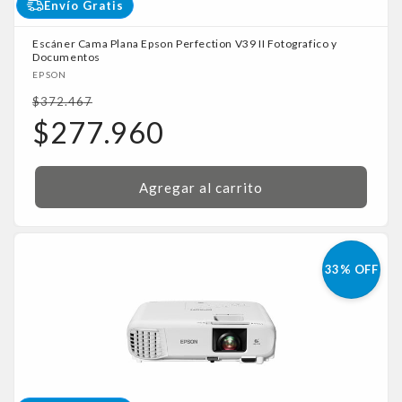
Envío Gratis
Escáner Cama Plana Epson Perfection V39 II Fotografico y
Documentos
Proveedor:
EPSON
Precio
$372.467
habitual
Precio
$277.960
de
oferta
Agregar al carrito
33% OFF