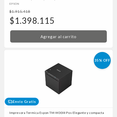
Proveedor:
EPSON
Precio
$1.915.418
habitual
Precio
$1.398.115
de
oferta
Agregar al carrito
35% OFF
Envío Gratis
Impresora Termica Espon TM-M30III Pos Elegante y compacta