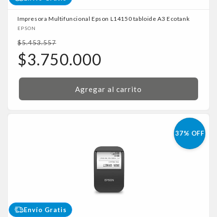
Impresora Multifuncional Epson L14150 tabloide A3 Ecotank
Proveedor:
EPSON
Precio
$5.453.557
habitual
Precio
$3.750.000
de
oferta
Agregar al carrito
37% OFF
Envío Gratis