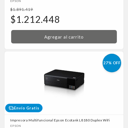
Proveedor:
EPSON
Precio
$1.891.419
habitual
Precio
$1.212.448
de
oferta
Agregar al carrito
27% OFF
Envío Gratis
Impresora Multifuncional Epson Ecotank L8180 Duplex Wifi
Proveedor:
EPSON