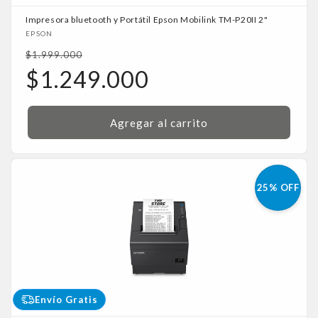
Impresora bluetooth y Portátil Epson Mobilink TM-P20II 2"
Proveedor:
EPSON
Precio
$1.999.000
habitual
Precio
$1.249.000
de
oferta
Agregar al carrito
25% OFF
Envío Gratis