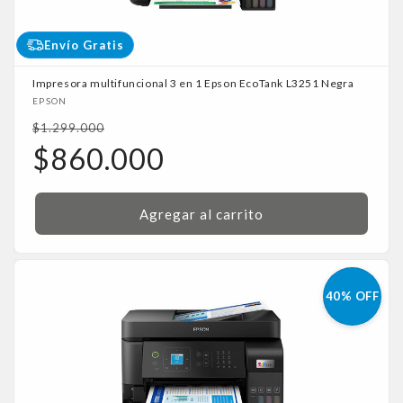
Envío Gratis
Impresora multifuncional 3 en 1 Epson EcoTank L3251 Negra
Proveedor:
EPSON
Precio
$1.299.000
habitual
Precio
$860.000
de
oferta
Agregar al carrito
40% OFF