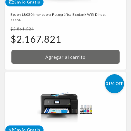
Envío Gratis
Epson L8050 Impresora Fotográfica Ecotank Wifi Direct
Proveedor:
EPSON
Precio
$2.861.524
habitual
Precio
$2.167.821
de
oferta
Agregar al carrito
31% OFF
Envío Gratis