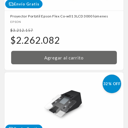
Envío Gratis
Proyector Portátil Epson Flex Co-w01 3LCD 3000 lúmenes
Proveedor:
EPSON
Precio
$3.212.157
habitual
Precio
$2.262.082
de
oferta
Agregar al carrito
32% OFF