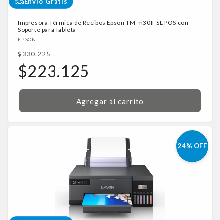
Envío Gratis
Impresora Térmica de Recibos Epson TM-m30II-SL POS con
Soporte para Tableta
Proveedor:
EPSON
Precio
$330.225
habitual
Precio
$223.125
de
oferta
Agregar al carrito
24% OFF