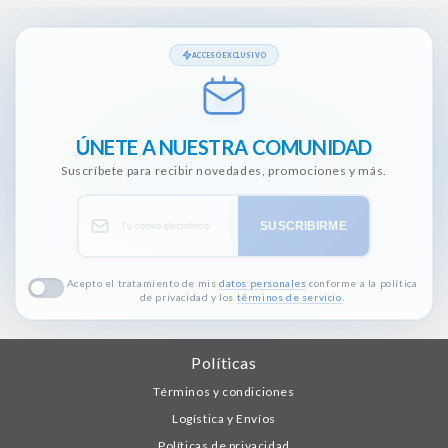
ACCESO EXCLUSIVO
ÚNETE A NUESTRA COMUNIDAD
Suscríbete para recibir novedades, promociones y más.
SUSCRIBIRME
Acepto el tratamiento de mis
datos personales
conforme a la política
de privacidad y los
términos de servicio
.
Políticas
Términos y condiciones
Logística y Envíos
Políticas de privacidad