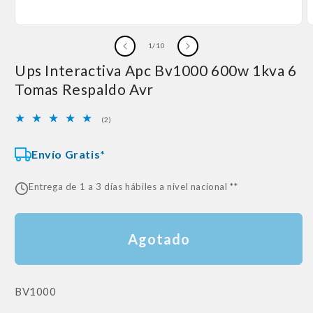
de
1
/
10
Ups Interactiva Apc Bv1000 600w 1kva 6
Tomas Respaldo Avr
2
(2)
reseñas
totales
Envío Gratis*
Entrega de 1 a 3 días hábiles a nivel nacional **
Agotado
SKU:
BV1000