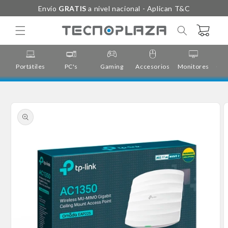
Ir
Envío
GRATIS
a nivel nacional - Aplican T&C
directamente
al contenido
Carrito
Portátiles
PC's
Gaming
Accesorios
Monitores
Cor
Ir
directamente
a la
información
del producto