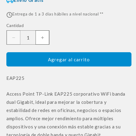
Entrega de 1 a 3 días hábiles a nivel nacional **
Cantidad
Reducir
Aumentar
cantidad
cantidad
para
para
Tp-
Tp-
Agregar al carrito
link
link
Eap225
Eap225
SKU:
EAP225
Access
Access
Point
Point
Corporativo
Corporativo
Access Point TP-Link EAP225 corporativo WiFi banda
Wifi
Wifi
dual Gigabit, ideal para mejorar la cobertura y
Banda
Banda
Dual
Dual
estabilidad de redes en oficinas, negocios o espacios
Giga
Giga
amplios. Ofrece mejor rendimiento para múltiples
dispositivos y una conexión más estable gracias a su
tecnología de doble banda y puerto Gigabit.