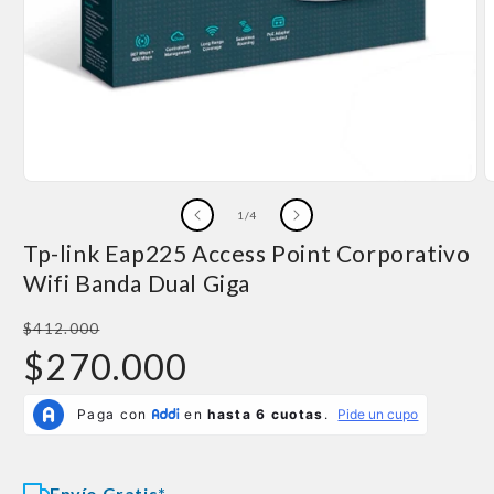
Abrir
A
elemento
e
de
1
/
4
multimedia
m
1
2
Tp-link Eap225 Access Point Corporativo
en
e
una
u
Wifi Banda Dual Giga
ventana
v
modal
m
Precio
$412.000
habitual
Precio
$270.000
de
oferta
Envío Gratis*