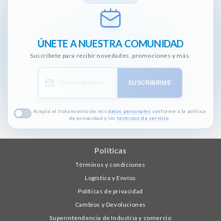
ÚNETE A NUESTRA COMUNIDAD
Suscríbete para recibir novedades, promociones y más.
SUSCRIBIRME
Acepto el tratamiento de mis
datos personales
conforme a la política
de privacidad y los
términos de servicio
.
Políticas
Términos y condiciones
Logística y Envíos
Políticas de privacidad
Cambios y Devoluciones
Superintendencia de Industria y comercio