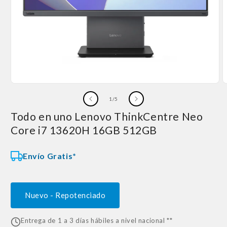
Abrir
A
elemento
e
de
1
/
5
multimedia
m
1
2
Todo en uno Lenovo ThinkCentre Neo
en
e
una
u
Core i7 13620H 16GB 512GB
ventana
v
modal
m
Envío Gratis*
Nuevo - Repotenciado
Entrega de 1 a 3 días hábiles a nivel nacional **