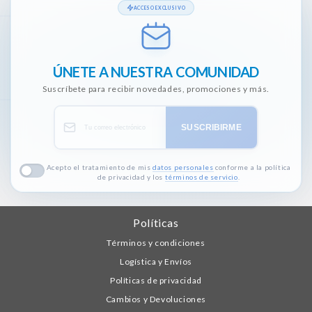
ACCESO EXCLUSIVO
ÚNETE A NUESTRA COMUNIDAD
Suscríbete para recibir novedades, promociones y más.
SUSCRIBIRME
Acepto el tratamiento de mis
datos personales
conforme a la política
de privacidad y los
términos de servicio
.
Políticas
Términos y condiciones
Logística y Envíos
Políticas de privacidad
Cambios y Devoluciones