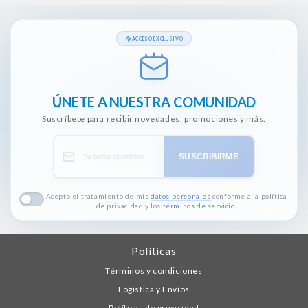
ACCESO EXCLUSIVO
ÚNETE A NUESTRA COMUNIDAD
Suscríbete para recibir novedades, promociones y más.
SUSCRIBIRME
Acepto el tratamiento de mis
datos personales
conforme a la política
de privacidad y los
términos de servicio
.
Políticas
Términos y condiciones
Logística y Envíos
Políticas de privacidad