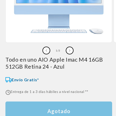
Abrir
A
elemento
e
de
1
/
3
multimedia
m
1
2
Todo en uno AIO Apple Imac M4 16GB
en
e
una
u
512GB Retina 24 - Azul
ventana
v
modal
m
Envío Gratis*
Entrega de 1 a 3 días hábiles a nivel nacional **
Agotado