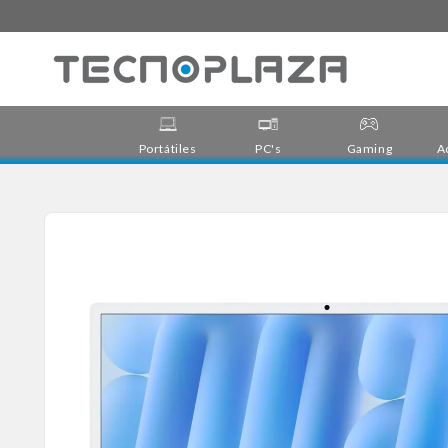
Ir
directamente
al contenido
Portátiles
PC's
Gaming
A
Ir
directamente
a la
información
del producto