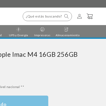
Iniciar
Carrito
¿Qué estás buscando?
sesión
ad
UPS y Energía
Impresoras
Almacenamiento
Apple Imac M4 16GB 256GB
ivel nacional **
ado