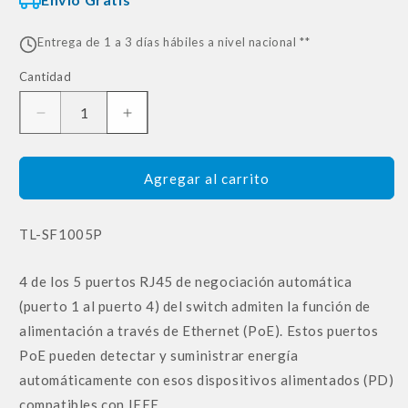
Entrega de 1 a 3 días hábiles a nivel nacional **
Cantidad
Reducir
Aumentar
cantidad
cantidad
para
para
Switch
Switch
Agregar al carrito
Tp-
Tp-
link
link
SKU:
TL-SF1005P
Tl-
Tl-
sf1005p
sf1005p
5
5
4 de los 5 puertos RJ45 de negociación automática
Puertos
Puertos
(puerto 1 al puerto 4) del switch admiten la función de
Poe
Poe
10/100mbps
10/100mbps
alimentación a través de Ethernet (PoE). Estos puertos
4-
4-
PoE pueden detectar y suministrar energía
poe
poe
automáticamente con esos dispositivos alimentados (PD)
compatibles con IEEE