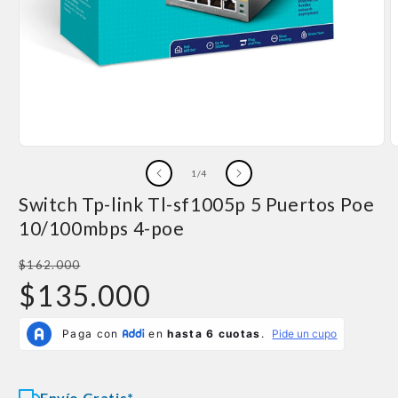
Abrir
A
elemento
e
de
1
/
4
multimedia
m
1
2
Switch Tp-link Tl-sf1005p 5 Puertos Poe
en
e
una
u
10/100mbps 4-poe
ventana
v
modal
m
Precio
$162.000
habitual
Precio
$135.000
de
oferta
Envío Gratis*