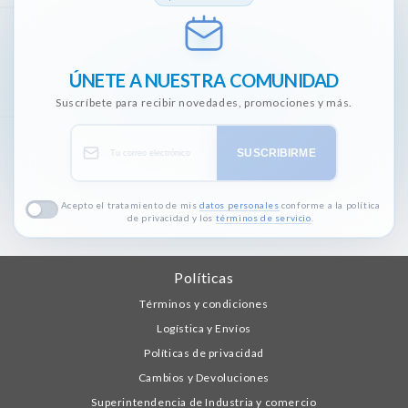
ÚNETE A NUESTRA COMUNIDAD
Suscríbete para recibir novedades, promociones y más.
SUSCRIBIRME
Acepto el tratamiento de mis
datos personales
conforme a la política
de privacidad y los
términos de servicio
.
Políticas
Términos y condiciones
Logística y Envíos
Políticas de privacidad
Cambios y Devoluciones
Superintendencia de Industria y comercio