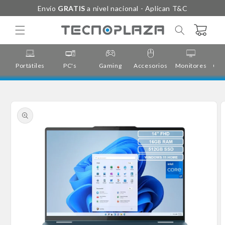
Ir
Envío
GRATIS
a nivel nacional - Aplican T&C
directamente
al contenido
Carrito
Portátiles
PC's
Gaming
Accesorios
Monitores
Cor
Ir
directamente
a la
información
del producto