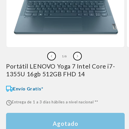
Abrir
A
elemento
e
de
1
/
6
multimedia
m
1
2
Portátil LENOVO Yoga 7 Intel Core i7-
en
e
una
u
1355U 16gb 512GB FHD 14
ventana
v
modal
m
Envío Gratis*
Entrega de 1 a 3 días hábiles a nivel nacional **
Agotado