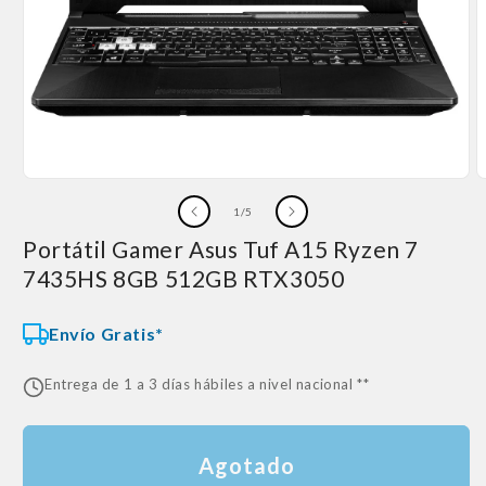
Abrir
A
elemento
e
de
1
/
5
multimedia
m
1
2
Portátil Gamer Asus Tuf A15 Ryzen 7
en
e
una
u
7435HS 8GB 512GB RTX3050
ventana
v
modal
m
Envío Gratis*
Entrega de 1 a 3 días hábiles a nivel nacional **
Agotado