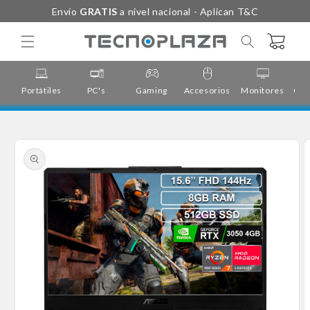
Ir
Envío
GRATIS
a nivel nacional - Aplican T&C
directamente
al contenido
Carrito
Portátiles
PC's
Gaming
Accesorios
Monitores
Cor
Ir
directamente
a la
información
del producto