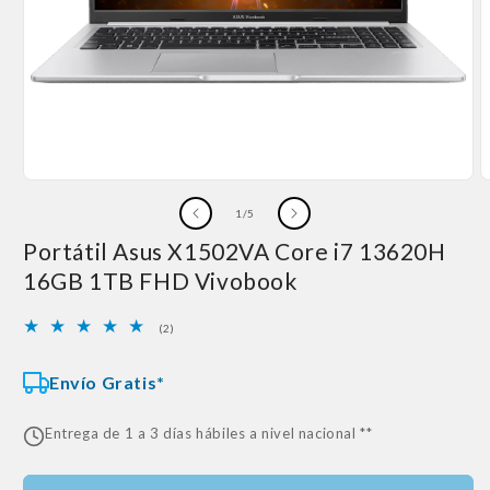
Abrir
A
elemento
e
de
1
/
5
multimedia
m
1
2
Portátil Asus X1502VA Core i7 13620H
en
e
una
u
16GB 1TB FHD Vivobook
ventana
v
modal
m
2
(2)
reseñas
totales
Envío Gratis*
Entrega de 1 a 3 días hábiles a nivel nacional **