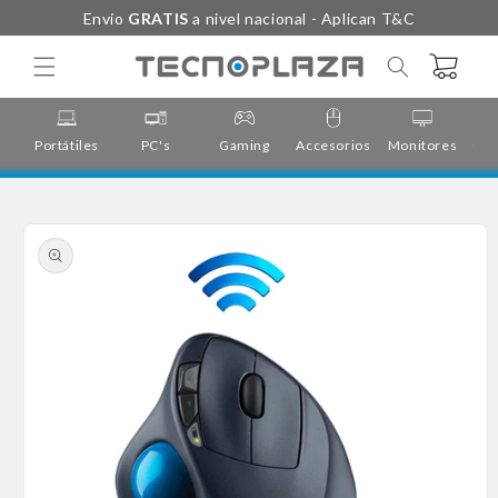
Ir
Envío
GRATIS
a nivel nacional - Aplican T&C
directamente
al contenido
Carrito
Portátiles
PC's
Gaming
Accesorios
Monitores
Cor
Ir
directamente
a la
información
del producto