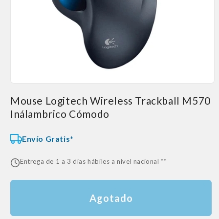
Abrir
elemento
Mouse Logitech Wireless Trackball M570
multimedia
1
Inálambrico Cómodo
en
una
ventana
modal
Envío Gratis*
Entrega de 1 a 3 días hábiles a nivel nacional **
Agotado