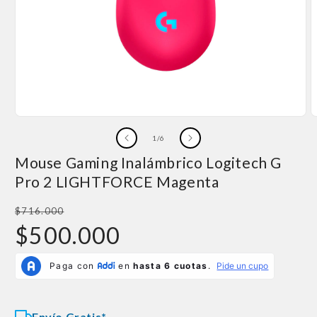
Abrir
A
elemento
e
de
1
/
6
multimedia
m
1
2
Mouse Gaming Inalámbrico Logitech G
en
e
una
u
Pro 2 LIGHTFORCE Magenta
ventana
v
modal
m
Precio
$716.000
habitual
Precio
$500.000
de
oferta
Envío Gratis*