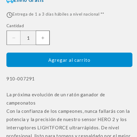
Entrega de 1 a 3 días hábiles a nivel nacional **
Cantidad
Reducir
Aumentar
cantidad
cantidad
para
para
Mouse
Mouse
Agregar al carrito
Gaming
Gaming
Inalámbrico
Inalámbrico
SKU:
910-007291
Logitech
Logitech
G
G
Pro
Pro
La próxima evolución de un ratón ganador de
2
2
campeonatos
LIGHTFORCE
LIGHTFORCE
Magenta
Magenta
Con la confianza de los campeones, nunca fallarás con la
potencia y la precisión de nuestro sensor HERO 2 y los
interruptores LIGHTFORCE ultrarrápidos. De nivel
profesional, listo para torneos y respaldado por el mejor