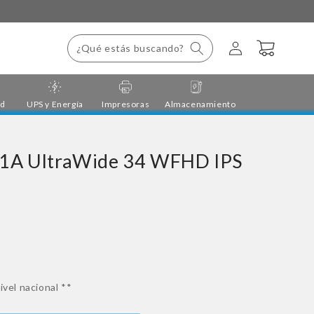
Iniciar
Carrito
¿Qué estás buscando?
sesión
ad
UPS y Energía
Impresoras
Almacenamiento
1A UltraWide 34 WFHD IPS
ivel nacional **