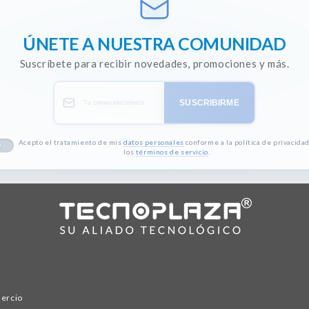
ÚNETE A NUESTRA COMUNIDAD
Suscríbete para recibir novedades, promociones y más.
SUSCRIBIRME
Acepto el tratamiento de mis
datos personales
conforme a la política de privacidad
los
términos de servicio
.
mercio