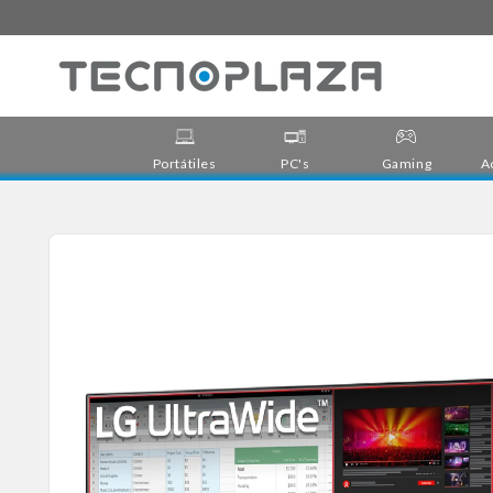
Ir
directamente
al contenido
Portátiles
PC's
Gaming
A
Ir
directamente
a la
información
del producto