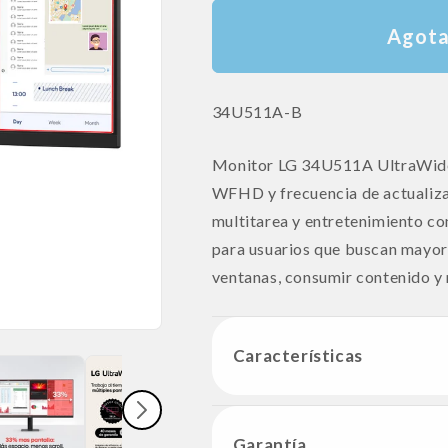
Agot
SKU:
34U511A-B
Monitor LG 34U511A UltraWide 
WFHD y frecuencia de actualiza
multitarea y entretenimiento con
para usuarios que buscan mayor 
ventanas, consumir contenido y m
Características
Garantía