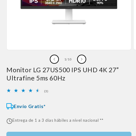
Abrir
A
elemento
e
de
1
/
10
multimedia
m
1
2
Monitor LG 27US500 IPS UHD 4K 27”
en
e
una
u
Ultrafine 5ms 60Hz
ventana
v
modal
m
3
(3)
reseñas
totales
Envío Gratis*
Entrega de 1 a 3 días hábiles a nivel nacional **