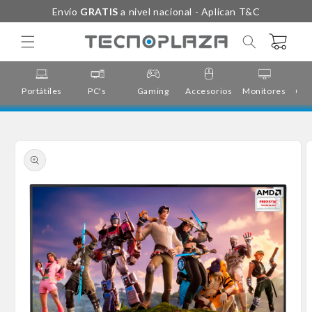
Ir
Envío
GRATIS
a nivel nacional - Aplican T&C
directamente
al contenido
Carrito
Portátiles
PC's
Gaming
Accesorios
Monitores
Cor
Ir
directamente
a la
información
del producto