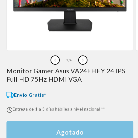
Abrir
A
elemento
e
de
1
/
4
multimedia
m
1
2
Monitor Gamer Asus VA24EHEY 24 IPS
en
e
una
u
Full HD 75Hz HDMI VGA
ventana
v
modal
m
Envío Gratis*
Entrega de 1 a 3 días hábiles a nivel nacional **
Agotado