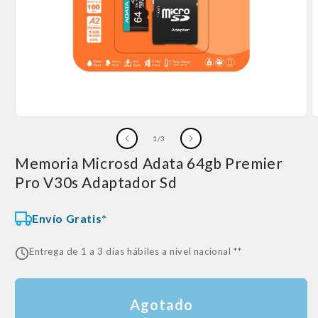
Abrir
A
elemento
e
de
1
/
3
multimedia
m
1
2
Memoria Microsd Adata 64gb Premier
en
e
una
u
Pro V30s Adaptador Sd
ventana
v
modal
m
Envío Gratis*
Entrega de 1 a 3 días hábiles a nivel nacional **
Agotado