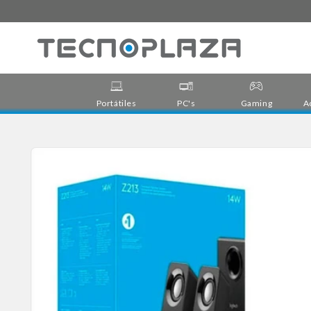
Ir
directamente
al contenido
Portátiles
PC's
Gaming
A
Ir
directamente
a la
información
del producto