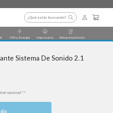
Iniciar
Carrito
¿Qué estás buscando?
sesión
ad
UPS y Energía
Impresoras
Almacenamiento
ante Sistema De Sonido 2.1
ivel nacional **
ado