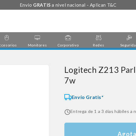
Envío
GRATIS
a nivel nacional - Aplican T&C
ccesorios
Monitores
Corporativo
Redes
Segurid
Logitech Z213 Parl
7w
Envío Gratis*
Entrega de 1 a 3 días hábiles a n
Agot