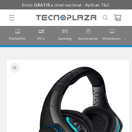
Ir
Envío
GRATIS
a nivel nacional - Aplican T&C
directamente
al contenido
Carrito
Portátiles
PC's
Gaming
Accesorios
Monitores
Cor
Ir
directamente
a la
información
del producto