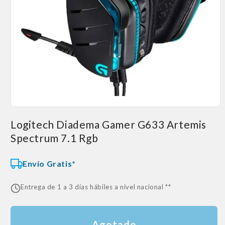
Abrir
elemento
Logitech Diadema Gamer G633 Artemis
multimedia
1
Spectrum 7.1 Rgb
en
una
ventana
modal
Envío Gratis*
Entrega de 1 a 3 días hábiles a nivel nacional **
Agotado