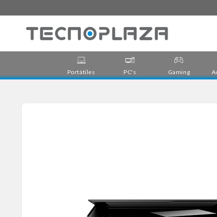
Ir
directamente
al contenido
Portátiles
PC's
Gaming
A
Ir
directamente
a la
información
del producto