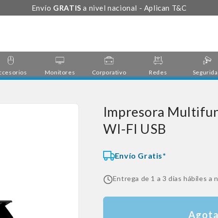
Envío
GRATIS
a nivel nacional - Aplican T&C
ccesorios
Monitores
Corporativo
Redes
Segurid
Impresora Multifu
WI-FI USB
Envío Gratis*
Entrega de 1 a 3 días hábiles a n
Agot