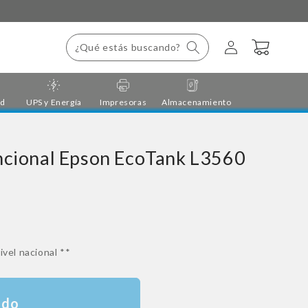
Iniciar
Carrito
¿Qué estás buscando?
sesión
ad
UPS y Energía
Impresoras
Almacenamiento
ncional Epson EcoTank L3560
ivel nacional **
ado