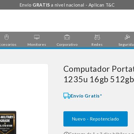
Envío
GRATIS
a nivel nacional - Aplican T&C
ccesorios
Monitores
Corporativo
Redes
Segurid
Computador Portat
1235u 16gb 512g
Envío Gratis*
Nuevo - Repotenciado
Entrega de 1 a 3 días hábiles a n