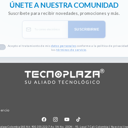
ÚNETE A NUESTRA COMUNIDAD
Suscríbete para recibir novedades, promociones y más.
SUSCRIBIRME
Acepto el tratamiento de mis
datos personales
conforme a la política de privacidad
los
términos de servicio
.
mercio
Facebook
Instagram
YouTube
TikTok
plaza Colombia
SAS Nit.900.355.222-7 Av. 5N No. 23DN - 93, Local 7 Cali Colombia | Nuestra lín