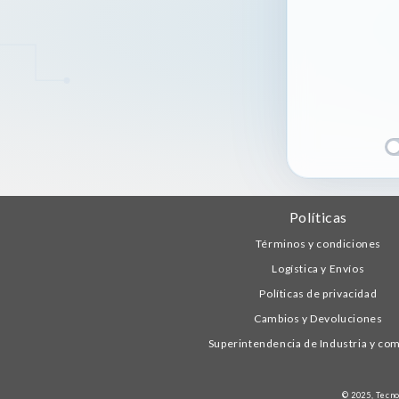
Políticas
Términos y condiciones
Logística y Envíos
Políticas de privacidad
Cambios y Devoluciones
Superintendencia de Industria y co
© 2025,
Tecno