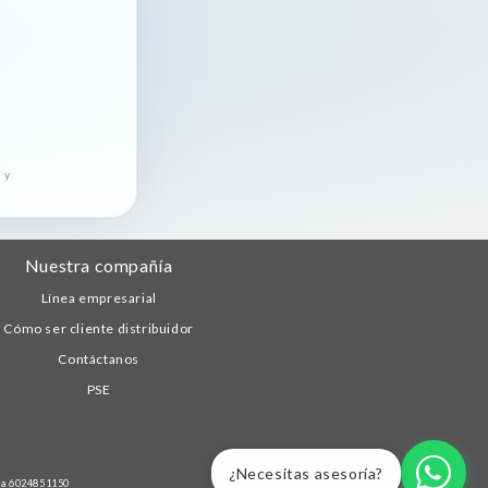
 y
Nuestra compañía
Línea empresarial
Cómo ser cliente distribuidor
Contáctanos
PSE
¿Necesitas asesoría?
ea
6024851150