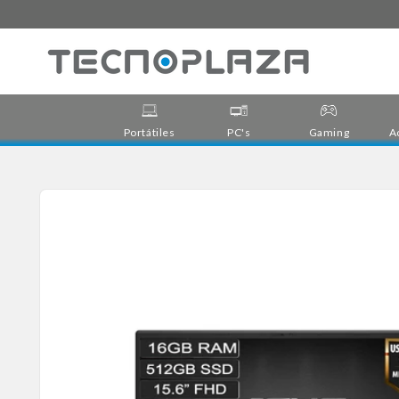
Ir
directamente
al contenido
Portátiles
PC's
Gaming
A
Ir
directamente
a la
información
del producto