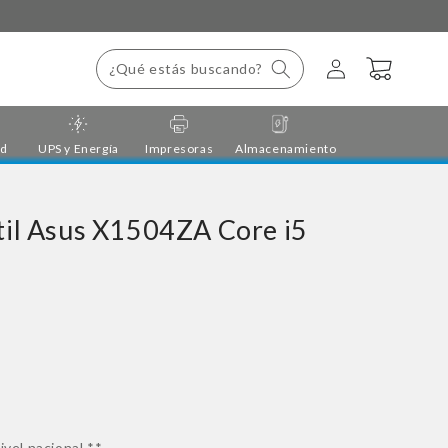
Iniciar
Carrito
¿Qué estás buscando?
sesión
ad
UPS y Energía
Impresoras
Almacenamiento
il Asus X1504ZA Core i5
b
ivel nacional **