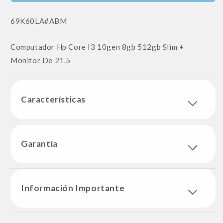
SKU:
69K60LA#ABM
Computador Hp Core I3 10gen 8gb 512gb Slim +
Monitor De 21.5
Características
Garantía
Información Importante