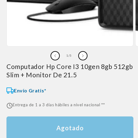
2
e
u
v
m
de
1
/
5
Computador Hp Core I3 10gen 8gb 512gb
Slim + Monitor De 21.5
Envío Gratis*
Entrega de 1 a 3 días hábiles a nivel nacional **
Agotado