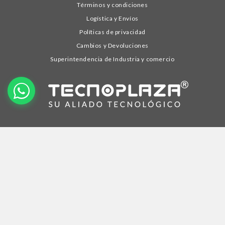
Términos y condiciones
Logística y Envíos
Políticas de privacidad
Cambios y Devoluciones
Superintendencia de Industria y comercio
Nuestra compañía
Línea empresarial
Cómo ser cliente distribuidor
Contáctanos
PSE
Facebook
Instagram
YouTube
TikTok
© 2025,
Tecnoplaza Colombia
SAS Nit.900.355.222-7 Av. 5N No. 23DN - 93, Local 7 Cali Colombia