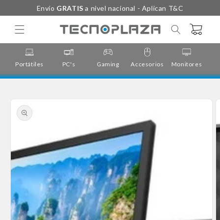
Ir
Envío
GRATIS
a nivel nacional - Aplican T&C
directamente
al contenido
Carrito
Portátiles
PC's
Gaming
Accesorios
Monitores
Cor
Ir
directamente
a la
información
del producto