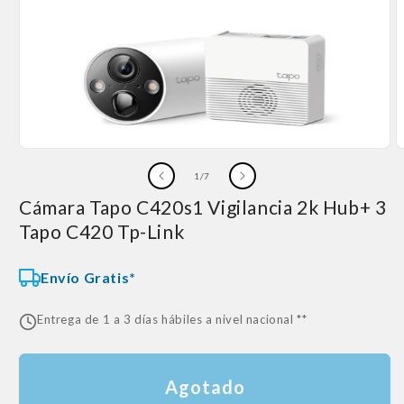
Abrir
A
elemento
e
de
1
/
7
multimedia
m
1
2
Cámara Tapo C420s1 Vigilancia 2k Hub+ 3
en
e
una
u
Tapo C420 Tp-Link
ventana
v
modal
m
Envío Gratis*
Entrega de 1 a 3 días hábiles a nivel nacional **
Agotado