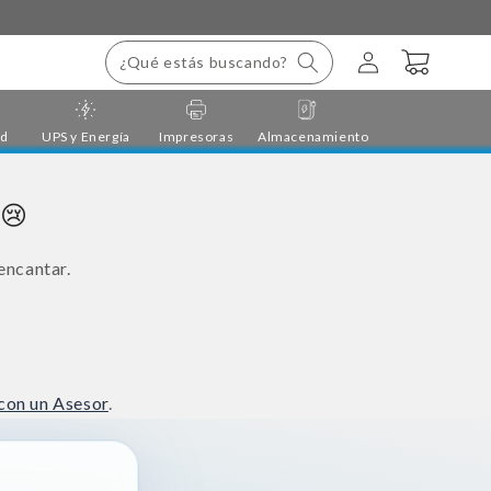
Iniciar
Carrito
¿Qué estás buscando?
sesión
ad
UPS y Energía
Impresoras
Almacenamiento
 😢
encantar.
con un Asesor
.