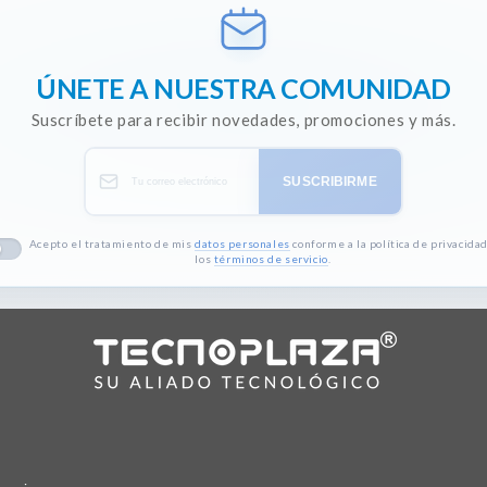
ÚNETE A NUESTRA COMUNIDAD
Suscríbete para recibir novedades, promociones y más.
SUSCRIBIRME
Acepto el tratamiento de mis
datos personales
conforme a la política de privacidad
los
términos de servicio
.