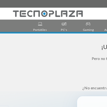
Ir
directamente
al contenido
Portátiles
PC's
Gaming
A
¡U
Pero no 
¿No encuentra